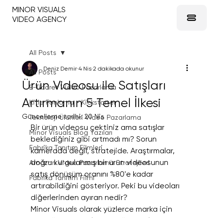
MINOR VISUALS
VIDEO AGENCY
All Posts
Deniz Demir
4 Nis
2 dakikada okunur
All Posts
Ürün Videosu ile Satışları
E-Ticaret Video Pazarlama
Artırmanın 5 Temel İlkesi
Kitle Fonlama - Kickstarter
Güncelleme tarihi:
20 Nis
Teknoloji Ürünleri Video Pazarlama
Bir ürün videosu çektiniz ama satışlar 
Minor Visuals Blog Yazıları
beklediğiniz gibi artmadı mı? Sorun 
Fabrika Tanıtım Filmleri
kamerada değil, stratejide. Araştırmalar, 
doğru kurgulanmış bir ürün videosunun 
Amazon Video Pazarlama Stratejileri
satış dönüşüm oranını %80'e kadar 
Fabrika Tanıtım Filmi
artırabildiğini gösteriyor. Peki bu videoları 
diğerlerinden ayıran nedir?
Minor Visuals olarak yüzlerce marka için 