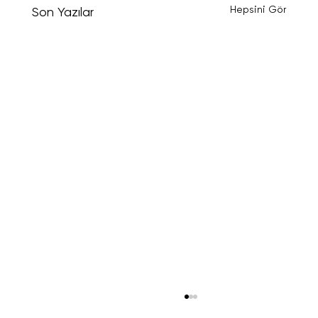
Hepsini Gör
Son Yazılar
Kickstarter Basari Oranlari Neden Dusuk?