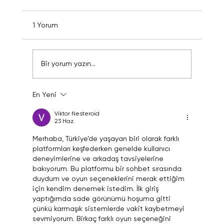
Basarili Kampanyalarin Ortak Yonleri
Kickstarter'a her gun yeni projeler ekleniyor
1 Yorum
ama gercek su: projelerin yarisindan fazlasi
hedefine ulasamadan kapaniyor. Peki basari
oranlari neden bu kadar dusuk ve basarili
Bir yorum yazın...
azinligin arasina girmek
En Yeni
Viktor Nesteroid
23 Haz
Merhaba, Türkiye’de yaşayan biri olarak farklı 
platformları keşfederken genelde kullanıcı 
deneyimlerine ve arkadaş tavsiyelerine 
bakıyorum. Bu platformu bir sohbet sırasında 
duydum ve oyun seçeneklerini merak ettiğim 
için kendim denemek istedim. İlk giriş 
yaptığımda sade görünümü hoşuma gitti 
çünkü karmaşık sistemlerde vakit kaybetmeyi 
sevmiyorum. Birkaç farklı oyun seçeneğini 