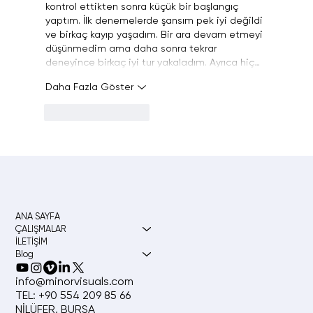
kontrol ettikten sonra küçük bir başlangıç 
yaptım. İlk denemelerde şansım pek iyi değildi 
ve birkaç kayıp yaşadım. Bir ara devam etmeyi 
düşünmedim ama daha sonra tekrar 
deneyince birkaç iyi tur yakaladım. Ayrıca hiç…
Daha Fazla Göster
Beğen
Yanıtla
ANA SAYFA
ÇALIŞMALAR
İLETİŞİM
Blog
info@minorvisuals.com
TEL: +90 554 209 85 66
NİLÜFER, BURSA