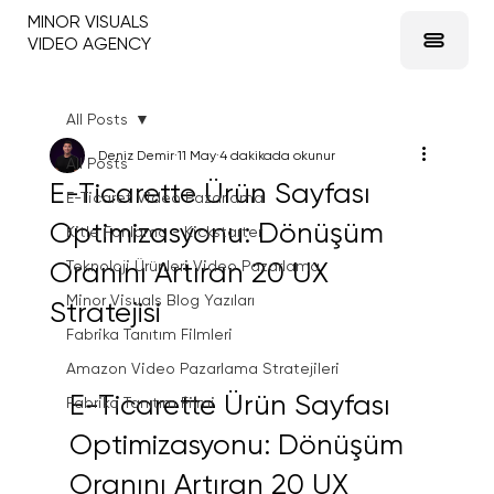
MINOR VISUALS
VIDEO AGENCY
All Posts
Deniz Demir
11 May
4 dakikada okunur
All Posts
E-Ticarette Ürün Sayfası
E-Ticaret Video Pazarlama
Optimizasyonu: Dönüşüm
Kitle Fonlama - Kickstarter
Oranını Artıran 20 UX
Teknoloji Ürünleri Video Pazarlama
Minor Visuals Blog Yazıları
Stratejisi
Fabrika Tanıtım Filmleri
Amazon Video Pazarlama Stratejileri
E-Ticarette Ürün Sayfası 
Fabrika Tanıtım Filmi
Optimizasyonu: Dönüşüm 
Oranını Artıran 20 UX 