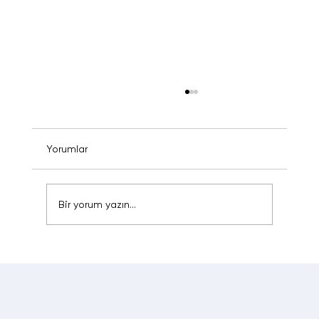
Yorumlar
Bir yorum yazın...
Ürün Videosu Ajansı Nasıl Seçilir? Satış
Odaklı Bir Ajansın Farkı