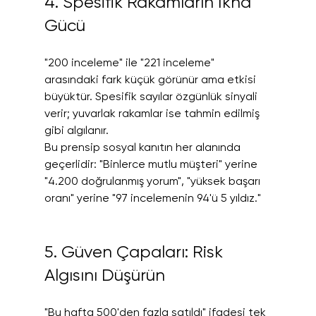
4. Spesifik Rakamların İkna 
Gücü
"200 inceleme" ile "221 inceleme" 
arasındaki fark küçük görünür ama etkisi 
büyüktür. Spesifik sayılar özgünlük sinyali 
verir; yuvarlak rakamlar ise tahmin edilmiş 
gibi algılanır.
Bu prensip sosyal kanıtın her alanında 
geçerlidir: "Binlerce mutlu müşteri" yerine 
"4.200 doğrulanmış yorum", "yüksek başarı 
oranı" yerine "97 incelemenin 94'ü 5 yıldız."
5. Güven Çapaları: Risk 
Algısını Düşürün
"Bu hafta 500'den fazla satıldı" ifadesi tek 