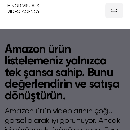
MINOR VISUALS
VIDEO AGENCY
Amazon ürün
listelemeniz yalnızca
tek şansa sahip. Bunu
değerlendirin ve satışa
dönüştürün.
Amazon ürün videolarının çoğu
görsel olarak iyi görünüyor. Ancak
iyi görünmek, ürünü satmaz. Fark,