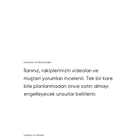
Listeleme ve Piyasa Analizi
İlanınız, rakiplerinizin videoları ve 
müşteri yorumları incelenir. Tek bir kare 
bile planlanmadan önce satın almayı 
engelleyecek unsurlar belirlenir.
Senaryo ve Strateji