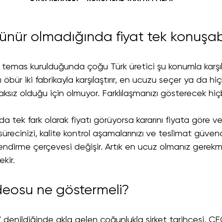
ünür olmadığında fiyat tek konuşab
ilk temas kurulduğunda çoğu Türk üretici şu konumla karşılaş
lıcı öbür iki fabrikayla karşılaştırır, en ucuzu seçer ya da h
ksız olduğu için olmuyor. Farklılaşmanızı gösterecek hiçb
ında tek fark olarak fiyatı görüyorsa kararını fiyata göre ve
sürecinizi, kalite kontrol aşamalarınızı ve teslimat güven
endirme çerçevesi değişir. Artık en ucuz olmanız gerek
kir.
ideosu ne göstermeli?
i" denildiğinde akla gelen çoğunlukla şirket tarihçesi, 