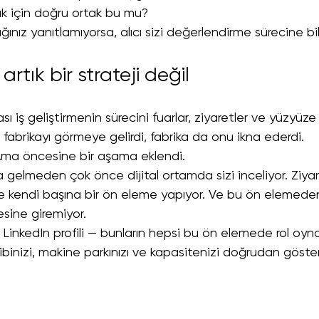
k için doğru ortak bu mu?
rlığınız yanıtlamıyorsa, alıcı sizi değerlendirme sürecine bi
artık bir strateji değil
ası iş geliştirmenin sürecini fuarlar, ziyaretler ve yüzyüz
cı fabrikayı görmeye gelirdi, fabrika da onu ikna ederdi.
ma öncesine bir aşama eklendi.
ya gelmeden çok önce dijital ortamda sizi inceliyor. Ziy
e kendi başına bir ön eleme yapıyor. Ve bu ön eleme
tesine giremiyor.
 LinkedIn profili — bunların hepsi bu ön elemede rol oyna
binizi, makine parkınızı ve kapasitenizi doğrudan göster