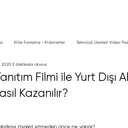
ma
Kitle Fonlama - Kickstarter
Teknoloji Ürünleri Video P
a 2020
3 dakikada okunur
on Video Pazarlama Stratejileri
Fabrika Tanıtım Filmi
nıtım Filmi ile Yurt Dışı Al
sıl Kazanılır?
ı, fabrikayı ziyaret etmeden önce ne yapar?