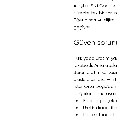
Araştırır. Sizi Google
süreçte tek bir sorun
Eğer o soruyu dijital
geçiyor.
Güven sorun
Türkiye'de üretim yapa
rekabetli. Ama ulusla
Sorun üretim kalites
Uluslararası alıcı — 
ister Orta Doğu'dan 
değerlendirme aşama
Fabrika gerçekte
Üretim kapasites
Kalite standartl