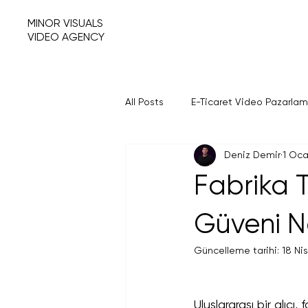
MINOR VISUALS
VIDEO AGENCY
All Posts
E-Ticaret Video Pazarla
Deniz Demir
1 Oc
Fabrika Tanıtım Filmleri
Amaz
Fabrika Ta
Güveni Na
Güncelleme tarihi:
18 Nis
Uluslararası bir alıc