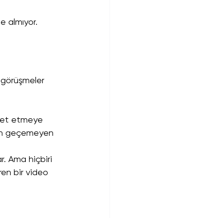
le almıyor.
e görüşmeler 
aret etmeye 
den geçemeyen 
r. Ama hiçbiri 
en bir video 