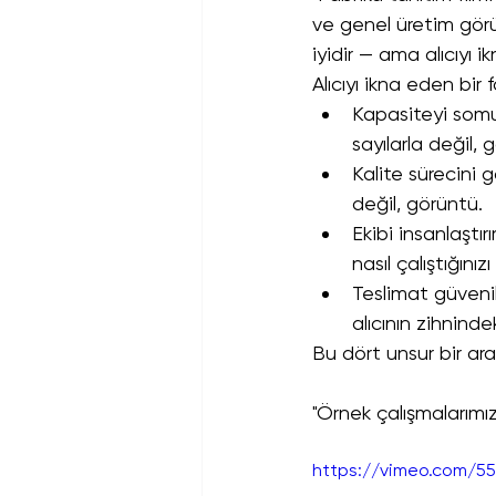
ve genel üretim görü
iyidir — ama alıcıyı 
Alıcıyı ikna eden bir 
Kapasiteyi somut
sayılarla değil, gö
Kalite sürecini g
değil, görüntü.
Ekibi insanlaştırı
nasıl çalıştığını
Teslimat güvenili
alıcının zihninde
Bu dört unsur bir ara
"Örnek çalışmalarımız
https://vimeo.com/5