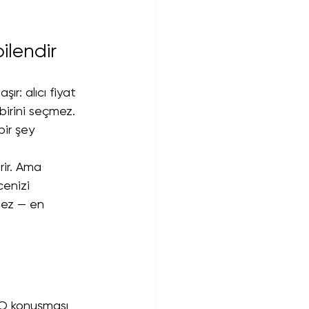
ilendir
ır: alıcı fiyat 
içbirini seçmez.
ir şey 
rir. Ama 
cenizi 
mez — en 
CEO konuşması 