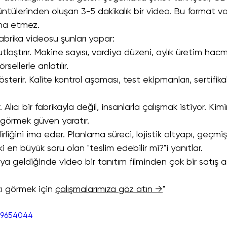
ntülerinden oluşan 3-5 dakikalık bir video. Bu format v
ikna etmez.
fabrika videosu şunları yapar:
laştırır. Makine sayısı, vardiya düzeni, aylık üretim hacm
rsellerle anlatılır.
österir. Kalite kontrol aşaması, test ekipmanları, sertifika
r. Alıcı bir fabrikayla değil, insanlarla çalışmak istiyor. Kim
zı görmek güven yaratır.
rliğini ima eder. Planlama süreci, lojistik altyapı, geçmiş
ki en büyük soru olan "teslim edebilir mi?"i yanıtlar.
ya geldiğinde video bir tanıtım filminden çok bir satış 
ı görmek için 
çalışmalarımıza göz atın →
"
59654044