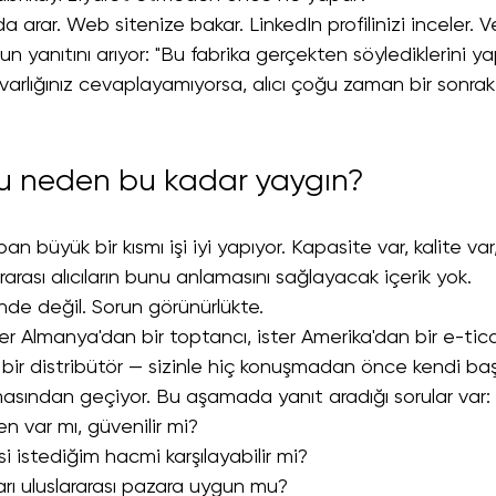
'da arar. Web sitenize bakar. LinkedIn profilinizi inceler.
un yanıtını arıyor: "Bu fabrika gerçekten söylediklerini y
 varlığınız cevaplayamıyorsa, alıcı çoğu zaman bir sonrak
u neden bu kadar yaygın?
n büyük bir kısmı işi iyi yapıyor. Kapasite var, kalite var,
rarası alıcıların bunu anlamasını sağlayacak içerik yok.
inde değil. Sorun görünürlükte.
ister Almanya'dan bir toptancı, ister Amerika'dan bir e-tic
bir distribütör — sizinle hiç konuşmadan önce kendi baş
sından geçiyor. Bu aşamada yanıt aradığı sorular var:
n var mı, güvenilir mi?
i istediğim hacmi karşılayabilir mi?
arı uluslararası pazara uygun mu?