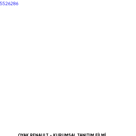
65526286
OYAK RENAULT - KURUMSAL TANITIM FİLMİ