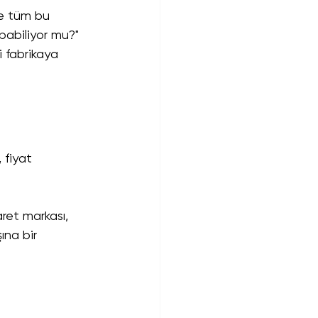
 Ve tüm bu 
apabiliyor mu?"
i fabrikaya 
 fiyat 
aret markası, 
ına bir 