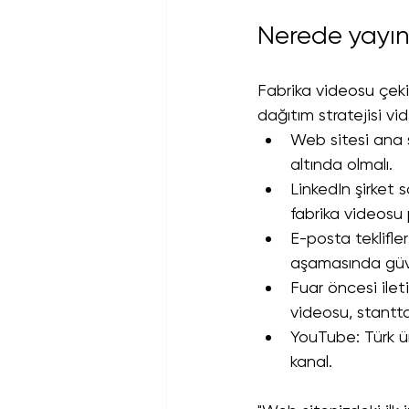
Nerede yayın
Fabrika videosu çekil
dağıtım stratejisi vi
Web sitesi ana s
altında olmalı.
LinkedIn şirket s
fabrika videosu pr
E-posta teklifler
aşamasında güve
Fuar öncesi ilet
videosu, stantta 
YouTube: Türk ür
kanal.