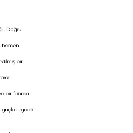
il. Doğru 
da hemen 
edilmiş bir 
karar 
n bir fabrika 
 güçlü organik 