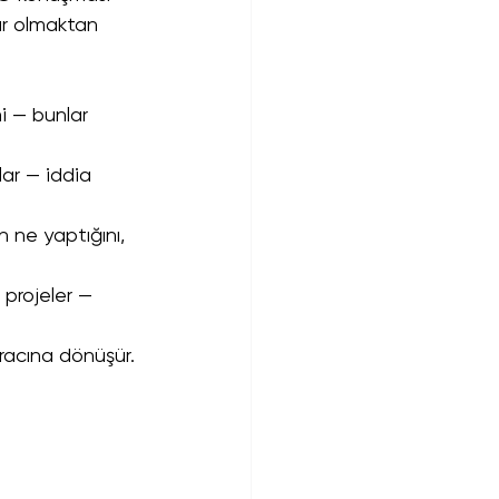
ar olmaktan 
i — bunlar 
lar — iddia 
in ne yaptığını, 
 projeler — 
aracına dönüşür.