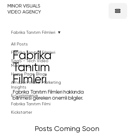
MINOR VISUALS
VIDEO AGENCY
Fabrika Tanıtım Filmleri
All Posts
Fabrika
Fabrika Tanıtım Filmleri
SaaS - Tech Video
Tanıtım
Marketing
Home Page Blogs
Filmleri
Amazon Video Marketing
Insights
Fabrika Tanıtım Filmleri hakkında
E-Commerce
bilinmesi gereken önemli bilgiler.
Fabrika Tanıtım Filmi
Kickstarter
Posts Coming Soon